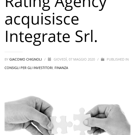
Rating Agency
acquisisce
Integrate Srl.
BY
GIACOMO CHIGNOLI
/
GIOVEDÌ, 07 MAGGIO 2020
/
PUBLISHED IN
CONSIGLI PER GLI INVESTITORI
,
FINANZA