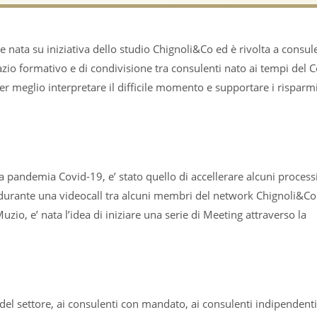
 nata su iniziativa dello studio Chignoli&Co ed è rivolta a consule
azio formativo e di condivisione tra consulenti nato ai tempi del C
per meglio interpretare il difficile momento e supportare i risparm
a pandemia Covid-19, e’ stato quello di accellerare alcuni processi
rio durante una videocall tra alcuni membri del network Chignoli&Co
io, e’ nata l’idea di iniziare una serie di Meeting attraverso la
ri del settore, ai consulenti con mandato, ai consulenti indipendenti