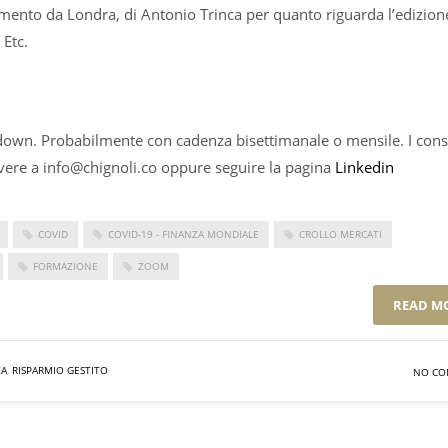
egamento da Londra, di Antonio Trinca per quanto riguarda l’edizion
Etc.
own. Probabilmente con cadenza bisettimanale o mensile. I cons
ivere a
info@chignoli.co
oppure seguire la pagina
Linkedin
COVID
COVID-19 - FINANZA MONDIALE
CROLLO MERCATI
FORMAZIONE
ZOOM
READ M
ZA
,
RISPARMIO GESTITO
NO CO