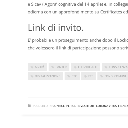
e Sicav ( Agora’ cognitiva del 14 aprile) e, in coll
odierna con un approfondimento su Certificates ed 
Link di invito.
E’ probabile un proseguimento anche dopo il Lockd
che volessero il link di partecipazione possono scr
AGORÀ
BANKER
CHIGNOLI&CO
CONSULENZA
DIGITALIZZAZIONE
ETC
ETF
FONDI COMUNI
PUBLISHED IN
CONSIGLI PER GLI INVESTITORI
,
CORONA VIRUS
,
FINAN