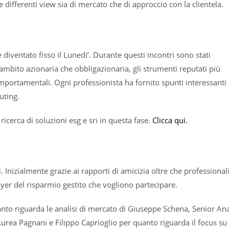
e differenti view sia di mercato che di approccio con la clientela.
diventato fisso il Lunedi’. Durante questi incontri sono stati
 ambito azionaria che obbligazionaria, gli strumenti reputati più
 comportamentali. Ogni professionista ha fornito spunti interessant
uting.
ricerca di soluzioni esg e sri in questa fase.
Clicca qui.
i. Inizialmente grazie ai rapporti di amicizia oltre che professional
yer del risparmio gestito che vogliono partecipare.
anto riguarda le analisi di mercato di Giuseppe Schena, Senior Ana
Aurea Pagnani e Filippo Caprioglio per quanto riguarda il focus su