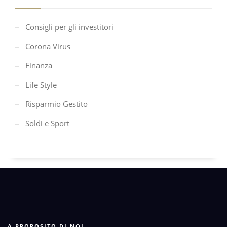
Consigli per gli investitori
Corona Virus
Finanza
Life Style
Risparmio Gestito
Soldi e Sport
A PROPOSITO DI NOI