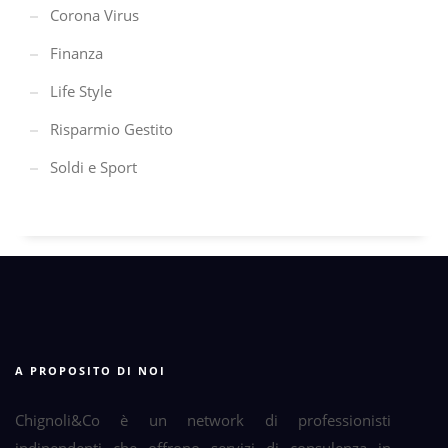
Corona Virus
Finanza
Life Style
Risparmio Gestito
Soldi e Sport
A PROPOSITO DI NOI
Chignoli&Co è un network di professionisti
indipendenti che offrono servizi di consulenza in