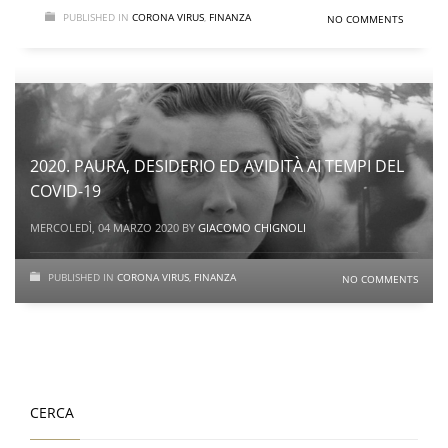
PUBLISHED IN
CORONA VIRUS
,
FINANZA
NO COMMENTS
2020. PAURA, DESIDERIO ED AVIDITÀ AI TEMPI DEL
COVID-19
MERCOLEDÌ, 04 MARZO 2020
BY
GIACOMO CHIGNOLI
PUBLISHED IN
CORONA VIRUS
,
FINANZA
NO COMMENTS
CERCA